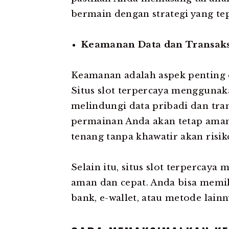
bermain dengan strategi yang tep
Keamanan Data dan Transaks
Keamanan adalah aspek penting d
Situs slot terpercaya mengguna
melindungi data pribadi dan tra
permainan Anda akan tetap aman
tenang tanpa khawatir akan risik
Selain itu, situs slot terpercay
aman dan cepat. Anda bisa memili
bank, e-wallet, atau metode lain