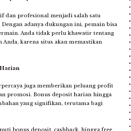
f dan profesional menjadi salah satu
a. Dengan adanya dukungan ini, pemain bisa
rmain. Anda tidak perlu khawatir tentang
Anda, karena situs akan memastikan
 Harian
terpercaya juga memberikan peluang profit
an promosi. Bonus deposit harian hingga
bahan yang signifikan, terutama bagi
puti bonus deposit, cashback, hingga free