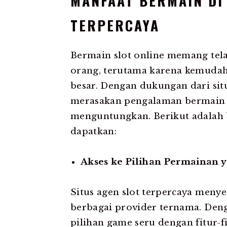
MANFAAT BERMAIN DI 
TERPERCAYA
Bermain slot online memang tela
orang, terutama karena kemudah
besar. Dengan dukungan dari situ
merasakan pengalaman bermain 
menguntungkan. Berikut adalah
dapatkan:
Akses ke Pilihan Permainan 
Situs agen slot terpercaya meny
berbagai provider ternama. Deng
pilihan game seru dengan fitur-fi