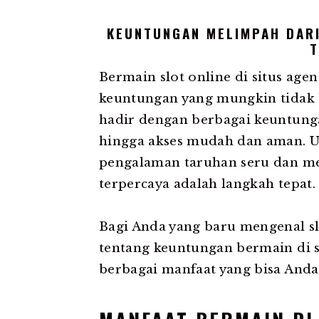
KEUNTUNGAN MELIMPAH DARI
T
Bermain slot online di situs age
keuntungan yang mungkin tidak b
hadir dengan berbagai keuntunga
hingga akses mudah dan aman. U
pengalaman taruhan seru dan me
terpercaya adalah langkah tepat.
Bagi Anda yang baru mengenal slo
tentang keuntungan bermain di si
berbagai manfaat yang bisa Anda