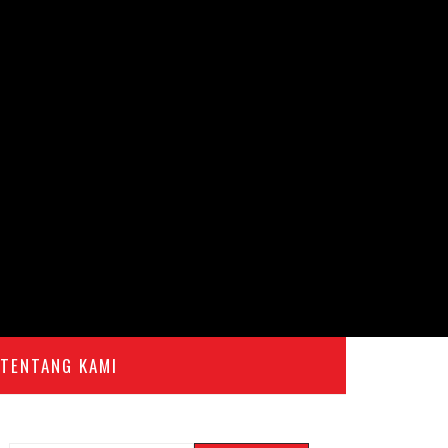
TENTANG KAMI