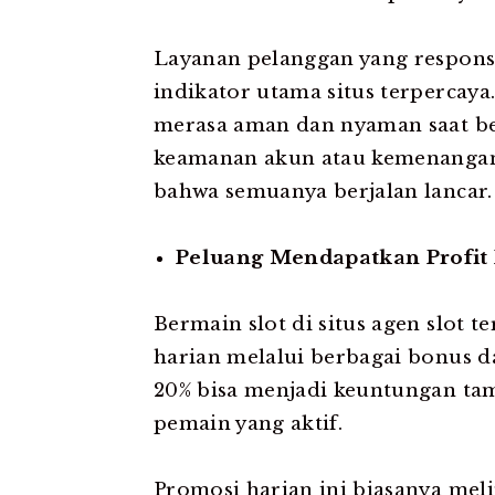
Layanan pelanggan yang responsi
indikator utama situs terpercay
merasa aman dan nyaman saat be
keamanan akun atau kemenangan 
bahwa semuanya berjalan lancar.
Peluang Mendapatkan Profit
Bermain slot di situs agen slot 
harian melalui berbagai bonus d
20% bisa menjadi keuntungan tam
pemain yang aktif.
Promosi harian ini biasanya meli