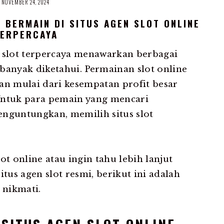
NOVEMBER 24, 2024
 BERMAIN DI SITUS AGEN SLOT ONLINE
ERPERCAYA
n slot terpercaya menawarkan berbagai
anyak diketahui. Permainan slot online
n mulai dari kesempatan profit besar
ntuk para pemain yang mencari
nguntungkan, memilih situs slot
t online atau ingin tahu lebih lanjut
tus agen slot resmi, berikut ini adalah
 nikmati.