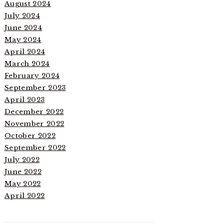
August 2024
July 2024
June 2024
May 2024
April 2024
March 2024
February 2024
September 2023
April 2023
December 2022
November 2022
October 2022
September 2022
July 2022
June 2022
May 2022
April 2022