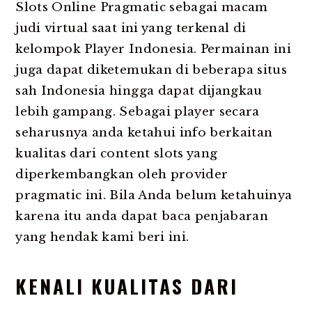
Slots Online Pragmatic sebagai macam
judi virtual saat ini yang terkenal di
kelompok Player Indonesia. Permainan ini
juga dapat diketemukan di beberapa situs
sah Indonesia hingga dapat dijangkau
lebih gampang. Sebagai player secara
seharusnya anda ketahui info berkaitan
kualitas dari content slots yang
diperkembangkan oleh provider
pragmatic ini. Bila Anda belum ketahuinya
karena itu anda dapat baca penjabaran
yang hendak kami beri ini.
KENALI KUALITAS DARI