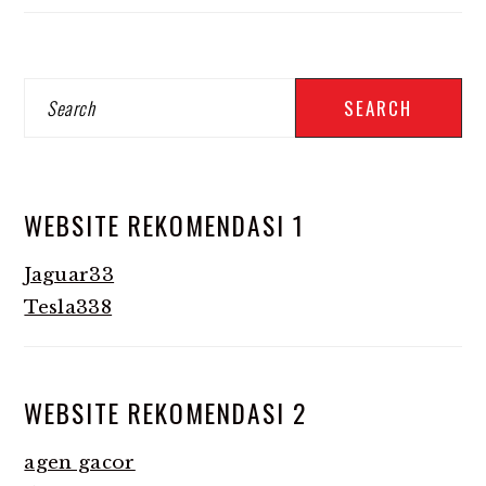
PRIMARY
Search
SIDEBAR
WEBSITE REKOMENDASI 1
Jaguar33
Tesla338
WEBSITE REKOMENDASI 2
agen gacor