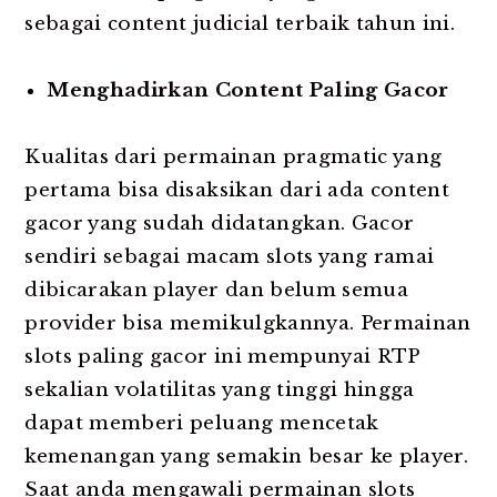
sebagai content judicial terbaik tahun ini.
Menghadirkan Content Paling Gacor
Kualitas dari permainan pragmatic yang
pertama bisa disaksikan dari ada content
gacor yang sudah didatangkan. Gacor
sendiri sebagai macam slots yang ramai
dibicarakan player dan belum semua
provider bisa memikulgkannya. Permainan
slots paling gacor ini mempunyai RTP
sekalian volatilitas yang tinggi hingga
dapat memberi peluang mencetak
kemenangan yang semakin besar ke player.
Saat anda mengawali permainan slots