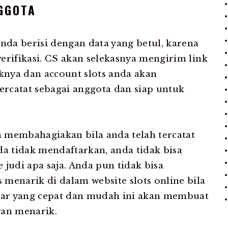
NGGOTA
nda berisi dengan data yang betul, karena
verifikasi. CS akan selekasnya mengirim link
nknya dan account slots anda akan
tercatat sebagai anggota dan siap untuk
n membahagiakan bila anda telah tercatat
nda tidak mendaftarkan, anda tidak bisa
 judi apa saja. Anda pun tidak bisa
enarik di dalam website slots online bila
tar yang cepat dan mudah ini akan membuat
an menarik.