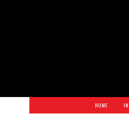
Skip
Skip
to
to
main
primary
content
sidebar
HOME
I