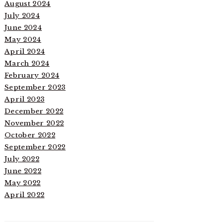
August 2024
July 2024
June 2024
May 2024
April 2024
March 2024
February 2024
September 2023
April 2023
December 2022
November 2022
October 2022
September 2022
July 2022
June 2022
May 2022
April 2022