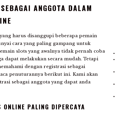
 SEBAGAI ANGGOTA DALAM
INE
 yang harus disanggupi beberapa pemain
punyai cara yang paling gampang untuk
pemain slots yang awalnya tidak pernah coba
uga dapat melakukan secara mudah. Tetapi
 memahami dengan registrasi sebagai
 baca penuturannya berikut ini. Kami akan
trasi sebagai anggota yang dapat anda
S ONLINE PALING DIPERCAYA