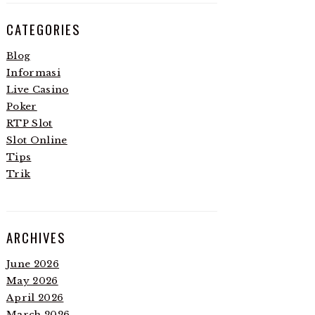
CATEGORIES
Blog
Informasi
Live Casino
Poker
RTP Slot
Slot Online
Tips
Trik
ARCHIVES
June 2026
May 2026
April 2026
March 2026