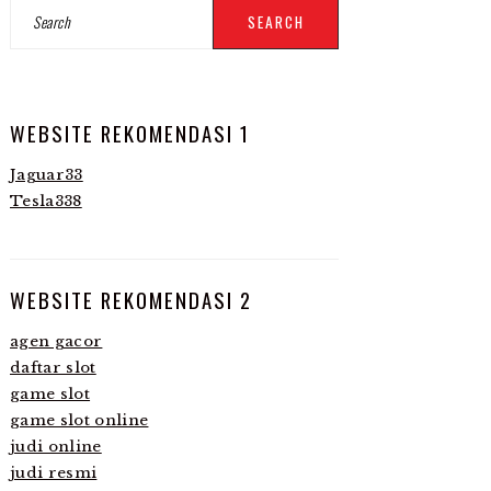
PRIMARY
Search
SIDEBAR
WEBSITE REKOMENDASI 1
Jaguar33
Tesla338
WEBSITE REKOMENDASI 2
agen gacor
daftar slot
game slot
game slot online
judi online
judi resmi