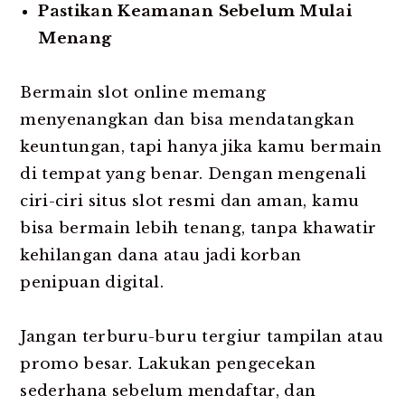
Pastikan Keamanan Sebelum Mulai
Menang
Bermain slot online memang
menyenangkan dan bisa mendatangkan
keuntungan, tapi hanya jika kamu bermain
di tempat yang benar. Dengan mengenali
ciri-ciri situs slot resmi dan aman, kamu
bisa bermain lebih tenang, tanpa khawatir
kehilangan dana atau jadi korban
penipuan digital.
Jangan terburu-buru tergiur tampilan atau
promo besar. Lakukan pengecekan
sederhana sebelum mendaftar, dan