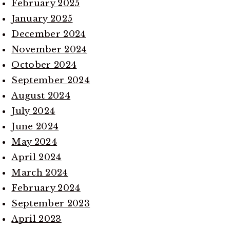
February 2025
January 2025
December 2024
November 2024
October 2024
September 2024
August 2024
July 2024
June 2024
May 2024
April 2024
March 2024
February 2024
September 2023
April 2023