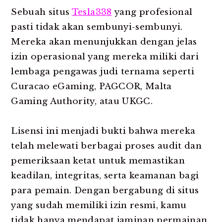
Sebuah situs
Tesla338
yang profesional
pasti tidak akan sembunyi-sembunyi.
Mereka akan menunjukkan dengan jelas
izin operasional yang mereka miliki dari
lembaga pengawas judi ternama seperti
Curacao eGaming, PAGCOR, Malta
Gaming Authority, atau UKGC.
Lisensi ini menjadi bukti bahwa mereka
telah melewati berbagai proses audit dan
pemeriksaan ketat untuk memastikan
keadilan, integritas, serta keamanan bagi
para pemain. Dengan bergabung di situs
yang sudah memiliki izin resmi, kamu
tidak hanya mendapat jaminan permainan