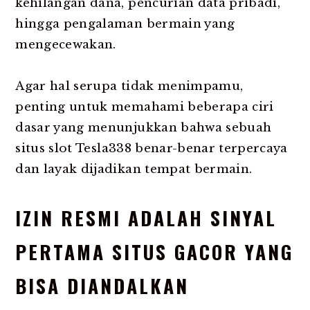
kehilangan dana, pencurian data pribadi,
hingga pengalaman bermain yang
mengecewakan.
Agar hal serupa tidak menimpamu,
penting untuk memahami beberapa ciri
dasar yang menunjukkan bahwa sebuah
situs slot
Tesla338
benar-benar terpercaya
dan layak dijadikan tempat bermain.
IZIN RESMI ADALAH SINYAL
PERTAMA SITUS GACOR YANG
BISA DIANDALKAN