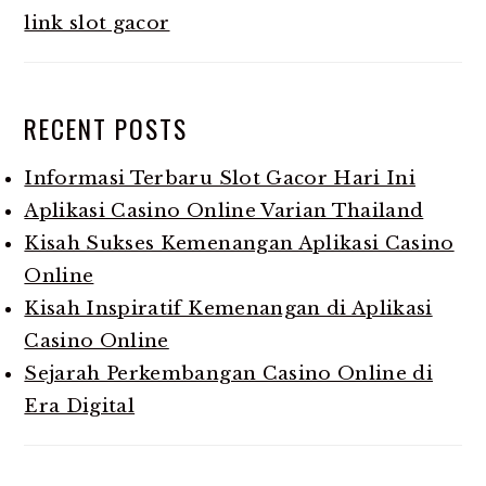
link slot gacor
RECENT POSTS
Informasi Terbaru Slot Gacor Hari Ini
Aplikasi Casino Online Varian Thailand
Kisah Sukses Kemenangan Aplikasi Casino
Online
Kisah Inspiratif Kemenangan di Aplikasi
Casino Online
Sejarah Perkembangan Casino Online di
Era Digital