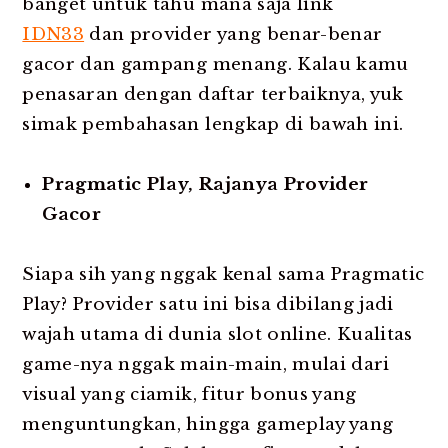
banget untuk tahu mana saja link
IDN33
dan provider yang benar-benar
gacor dan gampang menang. Kalau kamu
penasaran dengan daftar terbaiknya, yuk
simak pembahasan lengkap di bawah ini.
Pragmatic Play, Rajanya Provider
Gacor
Siapa sih yang nggak kenal sama Pragmatic
Play? Provider satu ini bisa dibilang jadi
wajah utama di dunia slot online. Kualitas
game-nya nggak main-main, mulai dari
visual yang ciamik, fitur bonus yang
menguntungkan, hingga gameplay yang