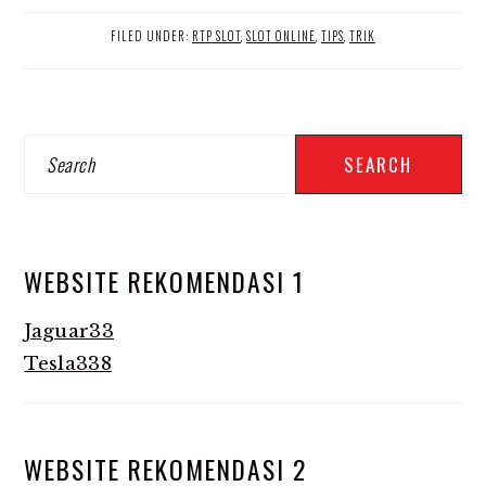
FILED UNDER:
RTP SLOT
,
SLOT ONLINE
,
TIPS
,
TRIK
PRIMARY
Search
SIDEBAR
WEBSITE REKOMENDASI 1
Jaguar33
Tesla338
WEBSITE REKOMENDASI 2