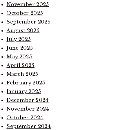
November 2025
October 2025
September 2025
August 2025
July 2025
June 2025
May 2025
April 2025
March 2025
February 2025
January 2025
December 2024
November 2024
October 2024
September 2024