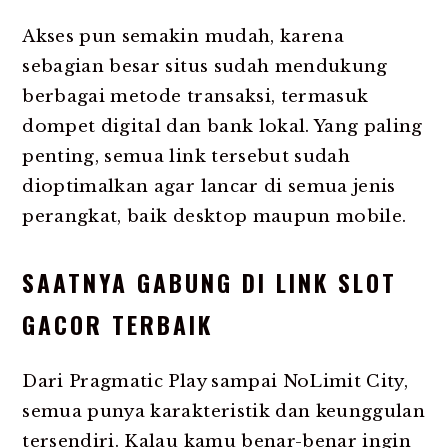
Akses pun semakin mudah, karena
sebagian besar situs sudah mendukung
berbagai metode transaksi, termasuk
dompet digital dan bank lokal. Yang paling
penting, semua link tersebut sudah
dioptimalkan agar lancar di semua jenis
perangkat, baik desktop maupun mobile.
SAATNYA GABUNG DI LINK SLOT
GACOR TERBAIK
Dari Pragmatic Play sampai NoLimit City,
semua punya karakteristik dan keunggulan
tersendiri. Kalau kamu benar-benar ingin