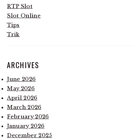
RTP Slot
Slot Online
Tips
Trik
ARCHIVES
June 2026
May 2026
April 2026
March 2026
February 2026
January 2026
December 2025