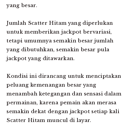
yang besar.
Jumlah Scatter Hitam yang diperlukan
untuk memberikan jackpot bervariasi,
tetapi umumnya semakin besar jumlah
yang dibutuhkan, semakin besar pula
jackpot yang ditawarkan.
Kondisi ini dirancang untuk menciptakan
peluang kemenangan besar yang
menambah ketegangan dan sensasi dalam
permainan, karena pemain akan merasa
semakin dekat dengan jackpot setiap kali
Scatter Hitam muncul di layar.