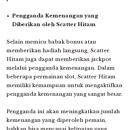
Pengganda Kemenangan yang
Diberikan oleh Scatter Hitam
Selain memicu babak bonus atau
memberikan hadiah langsung, Scatter
Hitam juga dapat memberikan jackpot
melalui pengganda kemenangan. Dalam
beberapa permainan slot, Scatter Hitam
memiliki kemampuan untuk mengaktifkan
pengganda kemenangan yang sangat besar.
Pengganda ini akan meningkatkan jumlah
kemenangan yang diperoleh pemain,
bahkan bisa mencapai kelipatan yang