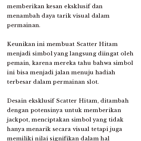
memberikan kesan eksklusif dan
menambah daya tarik visual dalam
permainan.
Keunikan ini membuat Scatter Hitam
menjadi simbol yang langsung diingat oleh
pemain, karena mereka tahu bahwa simbol
ini bisa menjadi jalan menuju hadiah
terbesar dalam permainan slot.
Desain eksklusif Scatter Hitam, ditambah
dengan potensinya untuk memberikan
jackpot, menciptakan simbol yang tidak
hanya menarik secara visual tetapi juga
memiliki nilai signifikan dalam hal