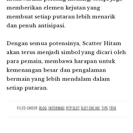
memberikan elemen kejutan yang
membuat setiap putaran lebih menarik
dan penuh antisipasi.
Dengan semua potensinya, Scatter Hitam
akan terus menjadi simbol yang dicari oleh
para pemain, membawa harapan untuk
kemenangan besar dan pengalaman
bermain yang lebih mendalam dalam
setiap putaran.
FILED UNDER:
BLOG
,
INFORMASI
,
RTP SLOT
,
SLOT ONLINE
,
TIPS
,
TRIK