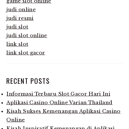
game slot online
judi online
judi resmi
judi slot
judi slot online
link slot
link slot gacor
RECENT POSTS
Informasi Terbaru Slot Gacor Hari Ini
Aplikasi Casino Online Varian Thailand
Kisah Sukses Kemenangan Aplikasi Casino
Online
Kisah Inspiratif Kemenangan di Aplikasi