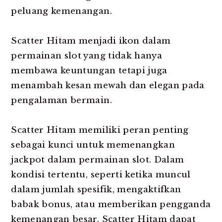
peluang kemenangan.
Scatter Hitam menjadi ikon dalam
permainan slot yang tidak hanya
membawa keuntungan tetapi juga
menambah kesan mewah dan elegan pada
pengalaman bermain.
Scatter Hitam memiliki peran penting
sebagai kunci untuk memenangkan
jackpot dalam permainan slot. Dalam
kondisi tertentu, seperti ketika muncul
dalam jumlah spesifik, mengaktifkan
babak bonus, atau memberikan pengganda
kemenangan besar, Scatter Hitam dapat