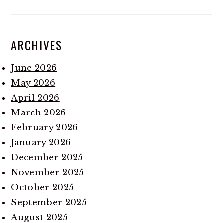
ARCHIVES
June 2026
May 2026
April 2026
March 2026
February 2026
January 2026
December 2025
November 2025
October 2025
September 2025
August 2025