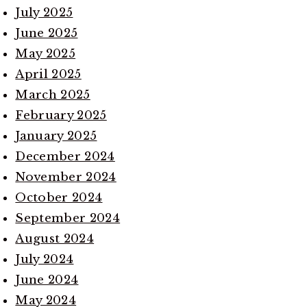
July 2025
June 2025
May 2025
April 2025
March 2025
February 2025
January 2025
December 2024
November 2024
October 2024
September 2024
August 2024
July 2024
June 2024
May 2024