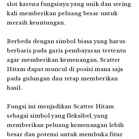
slot karena fungsinya yang unik dan sering
kali memberikan peluang besar untuk
meraih keuntungan.
Berbeda dengan simbol biasa yang harus
berbaris pada garis pembayaran tertentu
agar memberikan kemenangan, Scatter
Hitam dapat muncul di posisi mana saja
pada gulungan dan tetap memberikan
hasil.
Fungsi ini menjadikan Scatter Hitam
sebagai simbol yang fleksibel, yang
memberikan peluang kemenangan lebih
besar dan potensi untuk membuka fitur