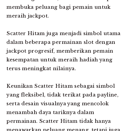
membuka peluang bagi pemain untuk
meraih jackpot.
Scatter Hitam juga menjadi simbol utama
dalam beberapa permainan slot dengan
jackpot progresif, memberikan pemain
kesempatan untuk meraih hadiah yang
terus meningkat nilainya.
Keunikan Scatter Hitam sebagai simbol
yang fleksibel, tidak terikat pada payline,
serta desain visualnya yang mencolok
menambah daya tariknya dalam
permainan. Scatter Hitam tidak hanya
menawarkan peluang menang, tetapi juga