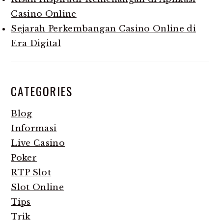
Casino Online
Sejarah Perkembangan Casino Online di
Era Digital
CATEGORIES
Blog
Informasi
Live Casino
Poker
RTP Slot
Slot Online
Tips
Trik