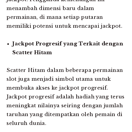
menambah dimensi baru dalam
permainan, di mana setiap putaran
memiliki potensi untuk mencapai jackpot.
Jackpot Progresif yang Terkait dengan
Scatter Hitam
Scatter Hitam dalam beberapa permainan
slot juga menjadi simbol utama untuk
membuka akses ke jackpot progresif.
Jackpot progresif adalah hadiah yang terus
meningkat nilainya seiring dengan jumlah
taruhan yang ditempatkan oleh pemain di
seluruh dunia.