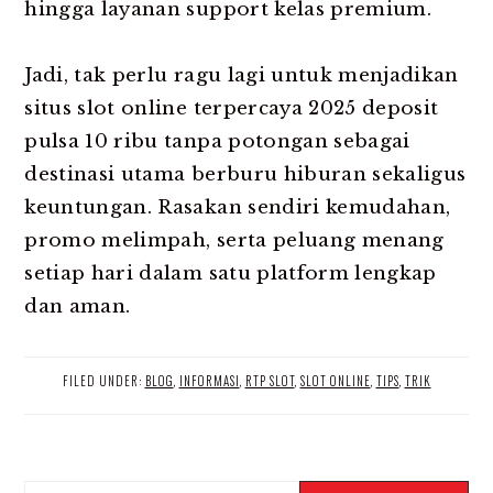
hingga layanan support kelas premium.
Jadi, tak perlu ragu lagi untuk menjadikan
situs slot online terpercaya 2025 deposit
pulsa 10 ribu tanpa potongan sebagai
destinasi utama berburu hiburan sekaligus
keuntungan. Rasakan sendiri kemudahan,
promo melimpah, serta peluang menang
setiap hari dalam satu platform lengkap
dan aman.
FILED UNDER:
BLOG
,
INFORMASI
,
RTP SLOT
,
SLOT ONLINE
,
TIPS
,
TRIK
PRIMARY