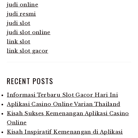
judi online
judi resmi
judi slot
judi slot online
link slot
link slot gacor
RECENT POSTS
Informasi Terbaru Slot Gacor Hari Ini
Aplikasi Casino Online Varian Thailand
Kisah Sukses Kemenangan Aplikasi Casino
Online
Kisah Inspiratif Kemenangan di Aplikasi