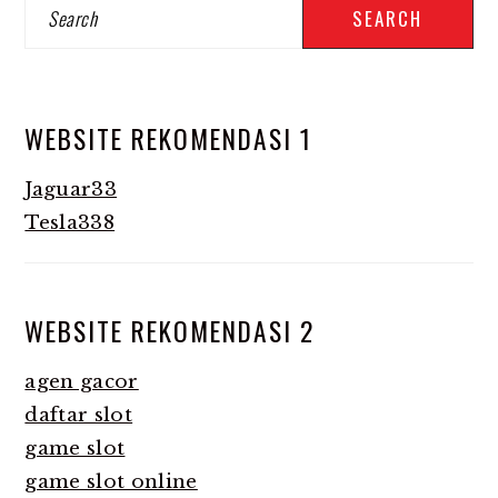
Search
SIDEBAR
WEBSITE REKOMENDASI 1
Jaguar33
Tesla338
WEBSITE REKOMENDASI 2
agen gacor
daftar slot
game slot
game slot online