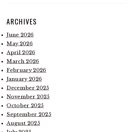
ARCHIVES
June 2026
May 2026
April 2026
March 2026
February 2026
January 2026
December 2025
November 2025
October 2025
September 2025
August 2025