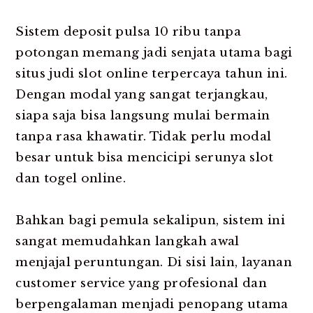
Sistem deposit pulsa 10 ribu tanpa
potongan memang jadi senjata utama bagi
situs judi slot online terpercaya tahun ini.
Dengan modal yang sangat terjangkau,
siapa saja bisa langsung mulai bermain
tanpa rasa khawatir. Tidak perlu modal
besar untuk bisa mencicipi serunya slot
dan togel online.
Bahkan bagi pemula sekalipun, sistem ini
sangat memudahkan langkah awal
menjajal peruntungan. Di sisi lain, layanan
customer service yang profesional dan
berpengalaman menjadi penopang utama