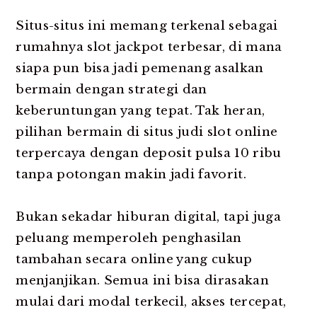
Situs-situs ini memang terkenal sebagai
rumahnya slot jackpot terbesar, di mana
siapa pun bisa jadi pemenang asalkan
bermain dengan strategi dan
keberuntungan yang tepat. Tak heran,
pilihan bermain di situs judi slot online
terpercaya dengan deposit pulsa 10 ribu
tanpa potongan makin jadi favorit.
Bukan sekadar hiburan digital, tapi juga
peluang memperoleh penghasilan
tambahan secara online yang cukup
menjanjikan. Semua ini bisa dirasakan
mulai dari modal terkecil, akses tercepat,