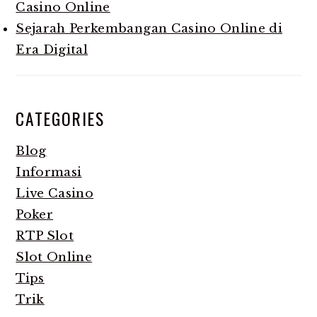
Casino Online
Sejarah Perkembangan Casino Online di
Era Digital
CATEGORIES
Blog
Informasi
Live Casino
Poker
RTP Slot
Slot Online
Tips
Trik