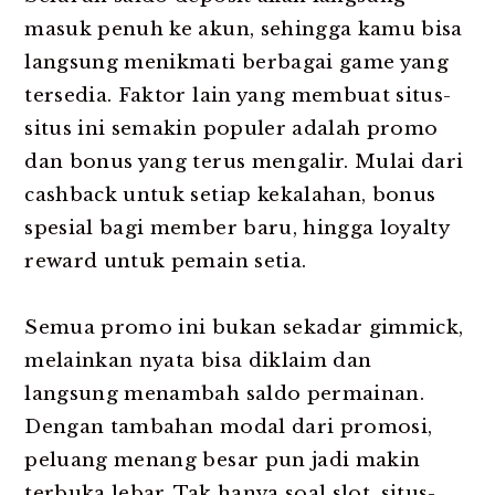
masuk penuh ke akun, sehingga kamu bisa
langsung menikmati berbagai game yang
tersedia. Faktor lain yang membuat situs-
situs ini semakin populer adalah promo
dan bonus yang terus mengalir. Mulai dari
cashback untuk setiap kekalahan, bonus
spesial bagi member baru, hingga loyalty
reward untuk pemain setia.
Semua promo ini bukan sekadar gimmick,
melainkan nyata bisa diklaim dan
langsung menambah saldo permainan.
Dengan tambahan modal dari promosi,
peluang menang besar pun jadi makin
terbuka lebar. Tak hanya soal slot, situs-