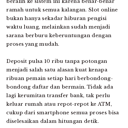
beralih ke sistem ini karena benar-benar
ramah untuk semua kalangan. Slot online
bukan hanya sekadar hiburan pengisi
waktu luang, melainkan sudah menjadi
sarana berburu keberuntungan dengan
proses yang mudah.
Deposit pulsa 10 ribu tanpa potongan
menjadi salah satu alasan kuat kenapa
ribuan pemain setiap hari berbondong-
bondong daftar dan bermain. Tidak ada
lagi kerumitan transfer bank, tak perlu
keluar rumah atau repot-repot ke ATM,
cukup dari smartphone semua proses bisa
diselesaikan dalam hitungan detik.