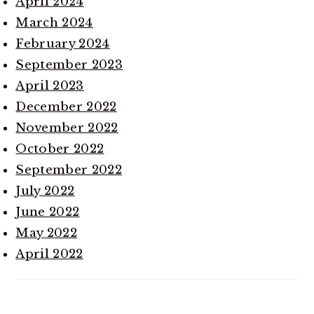
April 2024
March 2024
February 2024
September 2023
April 2023
December 2022
November 2022
October 2022
September 2022
July 2022
June 2022
May 2022
April 2022