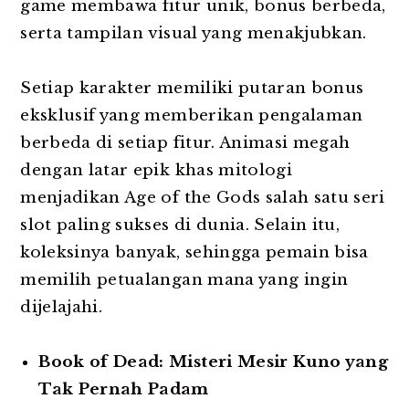
game membawa fitur unik, bonus berbeda,
serta tampilan visual yang menakjubkan.
Setiap karakter memiliki putaran bonus
eksklusif yang memberikan pengalaman
berbeda di setiap fitur. Animasi megah
dengan latar epik khas mitologi
menjadikan Age of the Gods salah satu seri
slot paling sukses di dunia. Selain itu,
koleksinya banyak, sehingga pemain bisa
memilih petualangan mana yang ingin
dijelajahi.
Book of Dead: Misteri Mesir Kuno yang
Tak Pernah Padam