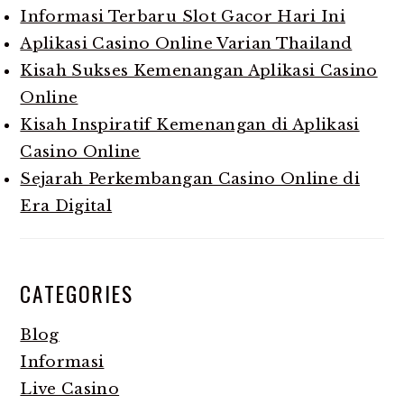
Informasi Terbaru Slot Gacor Hari Ini
Aplikasi Casino Online Varian Thailand
Kisah Sukses Kemenangan Aplikasi Casino
Online
Kisah Inspiratif Kemenangan di Aplikasi
Casino Online
Sejarah Perkembangan Casino Online di
Era Digital
CATEGORIES
Blog
Informasi
Live Casino