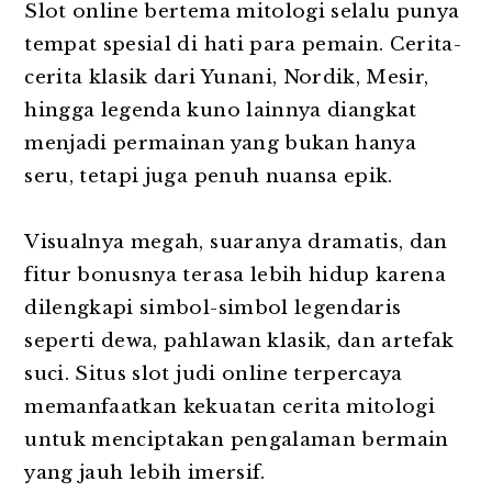
Slot online bertema mitologi selalu punya
tempat spesial di hati para pemain. Cerita-
cerita klasik dari Yunani, Nordik, Mesir,
hingga legenda kuno lainnya diangkat
menjadi permainan yang bukan hanya
seru, tetapi juga penuh nuansa epik.
Visualnya megah, suaranya dramatis, dan
fitur bonusnya terasa lebih hidup karena
dilengkapi simbol-simbol legendaris
seperti dewa, pahlawan klasik, dan artefak
suci.
Situs slot judi online terpercaya
memanfaatkan kekuatan cerita mitologi
untuk menciptakan pengalaman bermain
yang jauh lebih imersif.