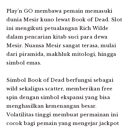
Play’n GO membawa pemain memasuki
dunia Mesir kuno lewat Book of Dead. Slot
ini mengikuti petualangan Rich Wilde
dalam pencarian kitab suci para dewa
Mesir. Nuansa Mesir sangat terasa, mulai
dari piramida, makhluk mitologi, hingga
simbol emas.
Simbol Book of Dead berfungsi sebagai
wild sekaligus scatter, memberikan free
spin dengan simbol ekspansi yang bisa
menghasilkan kemenangan besar.
Volatilitas tinggi membuat permainan ini
cocok bagi pemain yang mengejar jackpot